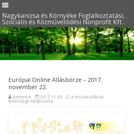
Nagykanizsa és Környéke Foglalkoztatási,
Szociális és Közművelődési Nonprofit Kft.
Skip
to
content
Európai Online Állásbörze – 2017.
november 22.
dzmentor
2017-11-03
E
a hozzászólások
lehetősége kikapcsolva
u
r
ó
p
a
i
O
n