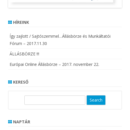
HÍREINK
Így zajlott / Sajtószemmel…Állásbörze és Munkáltatói
Fórum – 2017.11.30
ÁLLÁSBÖRZE !!!
Európai Online Állásbörze – 2017. november 22.
KERESŐ
S
e
a
r
NAPTÁR
c