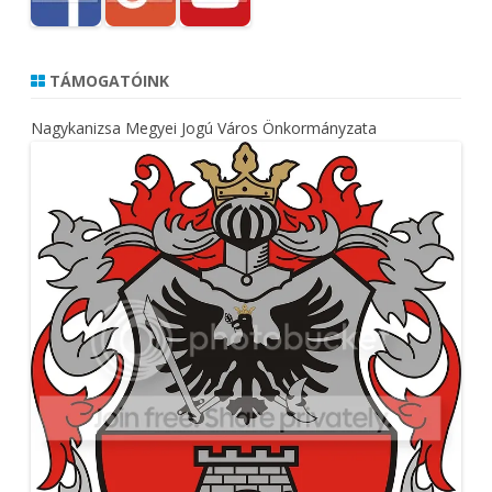
TÁMOGATÓINK
Nagykanizsa Megyei Jogú Város Önkormányzata