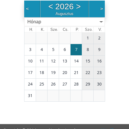
h
<
2026
>
<
>
Augusztus
Hónap
H.
K.
Sze.
Cs.
P.
Szo.
V.
1
2
3
4
5
6
7
8
9
10
11
12
13
14
15
16
17
18
19
20
21
22
23
24
25
26
27
28
29
30
31