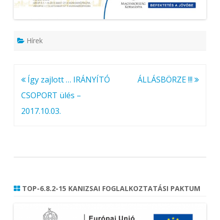
e
j
e
g
y
z
Hírek
é
s
h
e
z
Bejegyzés
Így zajlott … IRÁNYÍTÓ
ÁLLÁSBÖRZE !!!
navigáció
CSOPORT ülés –
2017.10.03.
TOP-6.8.2-15 KANIZSAI FOGLALKOZTATÁSI PAKTUM